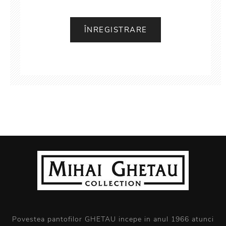
Povestea pantofilor GHETAU incepe in anul 1966 atunci