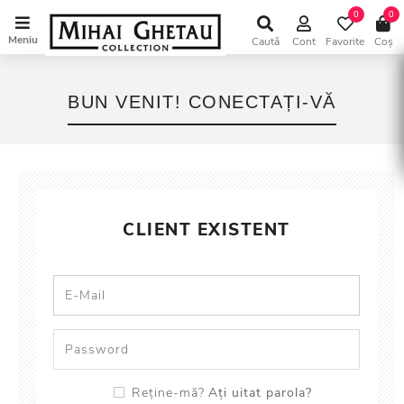
0
0
Meniu
Caută
Cont
Favorite
Coș
BUN VENIT! CONECTAȚI-VĂ
CLIENT EXISTENT
Ați uitat parola?
Reține-mă?