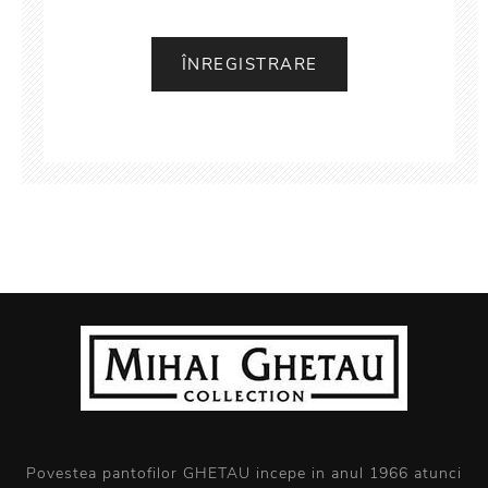
Povestea pantofilor GHETAU incepe in anul 1966 atunci