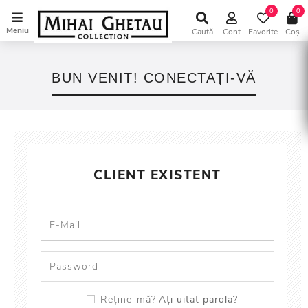
0
0
Meniu
Caută
Cont
Favorite
Coș
BUN VENIT! CONECTAȚI-VĂ
CLIENT EXISTENT
Ați uitat parola?
Reține-mă?