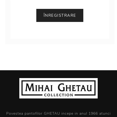
Povestea pantofilor GHETAU incepe in anul 1966 atunci