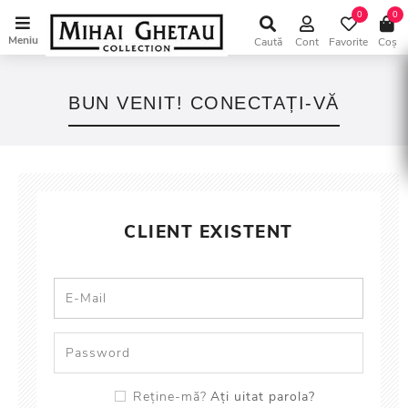
0
0
Meniu
Caută
Cont
Favorite
Coș
BUN VENIT! CONECTAȚI-VĂ
CLIENT EXISTENT
Ați uitat parola?
Reține-mă?