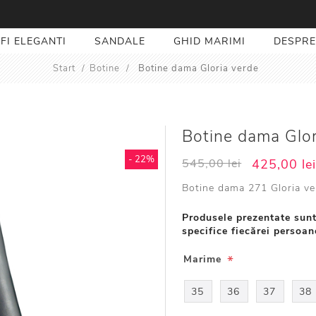
FI ELEGANTI
SANDALE
GHID MARIMI
DESPRE
Start
/
Botine
/
Botine dama Gloria verde
Botine dama Glor
- 22%
545,00 lei
425,00 le
Botine dama 271 Gloria ve
Produsele prezentate sunt
specifice fiecărei persoan
*
Marime
35
36
37
38