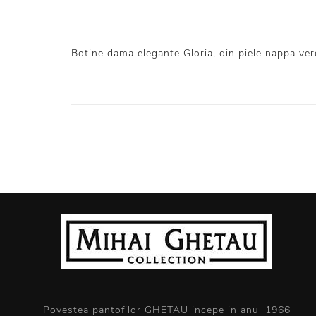
Botine dama elegante Gloria, din piele nappa verd
Povestea pantofilor GHETAU incepe in anul 1966