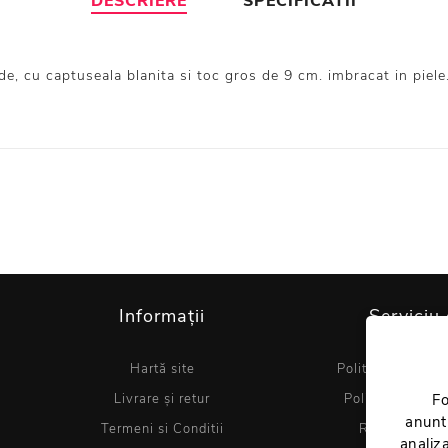
DESCRIERE
SPECIFICATII
e, cu captuseala blanita si toc gros de 9 cm. imbracat in piele
Informații
Serviciu 
Hartă site
Politica de utiliz
Livrare și retur
Politica de conf
Fo
anuntu
Termeni si Conditii
Regulament 
analiza