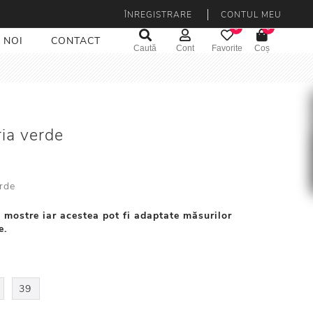
ÎNREGISTRARE
CONTUL MEU
0
0
 NOI
CONTACT
Caută
Cont
Favorite
Coș
ia verde
i
rde
 mostre iar acestea pot fi adaptate măsurilor
e.
39