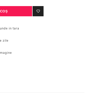
iunde in tara
e zile
 imagine