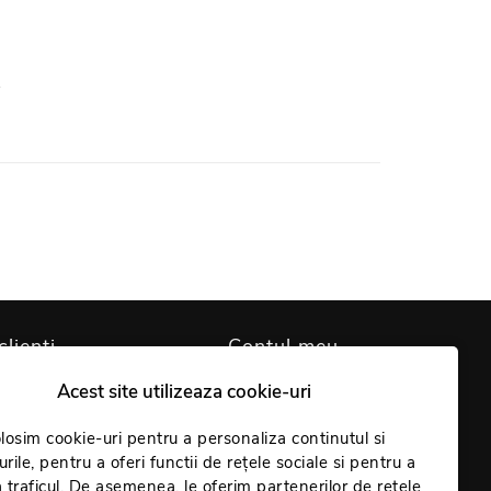
.
clienți
Contul meu
Acest site utilizeaza cookie-uri
are cookie-uri
Contul meu
identialitate
losim cookie-uri pentru a personaliza continutul si
Comenzi
rile, pentru a oferi functii de rețele sociale si pentru a
Giveaway
Coș
 traficul. De asemenea, le oferim partenerilor de retele