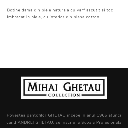
Botine dama din piele naturala cu varf ascutit si toc
imbracat in piele, cu interior din blana cotton.
Povestea pantofilor GHETAU incepe in anul 1966 atunci
cand ANDREI GHETAU, se inscrie la Scoala Profesionala