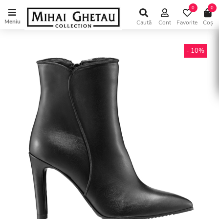
0
0
Meniu
Caută
Cont
Favorite
Coș
- 10%