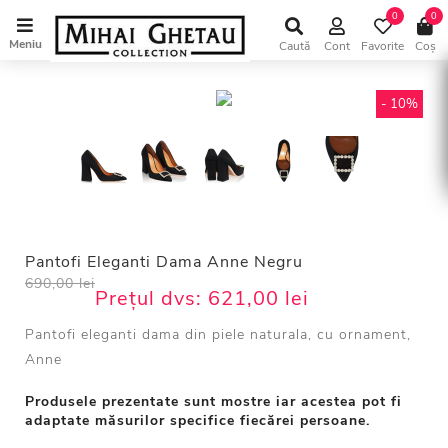
0
0
Meniu
Caută
Cont
Favorite
Coș
- 10%
Pantofi Eleganti Dama Anne Negru
690,00 lei
Prețul dvs:
621,00 lei
Pantofi eleganti dama din piele naturala, cu ornament,
Anne
Produsele prezentate sunt mostre iar acestea pot fi
adaptate măsurilor specifice fiecărei persoane.