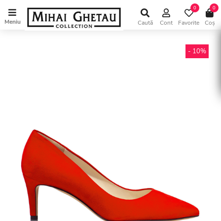
0
0
Meniu
Caută
Cont
Favorite
Coș
- 10%