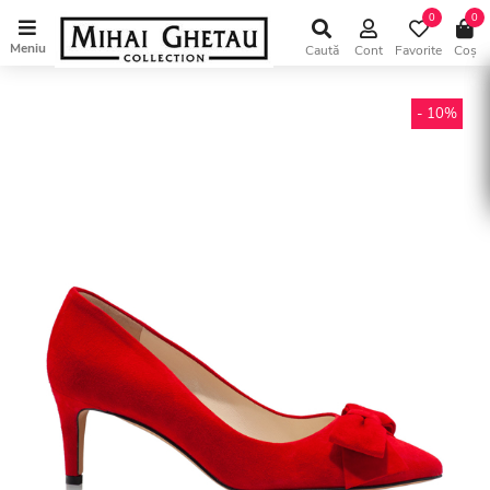
0
0
Meniu
Caută
Cont
Favorite
Coș
- 10%