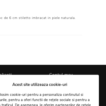
c de 6 cm stiletto imbracat in piele naturala.
clienți
Contul meu
Acest site utilizeaza cookie-uri
are cookie-uri
Contul meu
identialitate
losim cookie-uri pentru a personaliza continutul si
Comenzi
rile, pentru a oferi functii de rețele sociale si pentru a
Giveaway
Coș
 traficul. De asemenea, le oferim partenerilor de retele