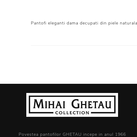
Pantofi eleganti dama decupati din piele naturala
Povestea pantofilor GHETAU incepe in anul 1966