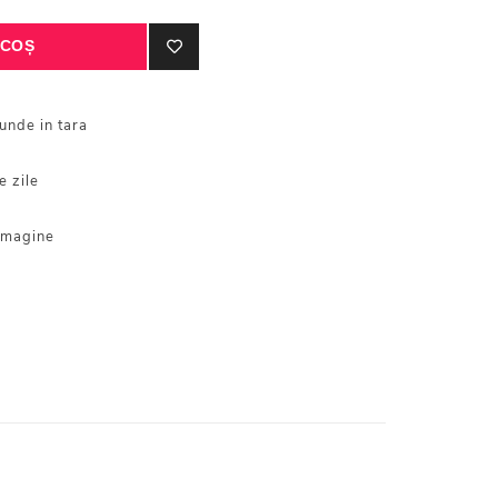
iunde in tara
e zile
 imagine