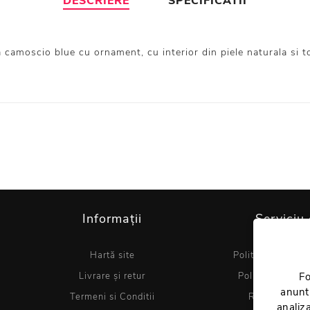
DESCRIERE
SPECIFICATII
 camoscio blue cu ornament, cu interior din piele naturala si to
Informații
Serviciu 
Hartă site
Politica de utiliz
Livrare și retur
Politica de conf
Fo
anuntu
Termeni si Conditii
Regulament 
analiza