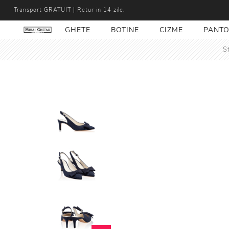
Transport GRATUIT | Retur in 14 zile.
GHETE
BOTINE
CIZME
PANTO
S