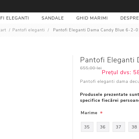
FI ELEGANTI
SANDALE
GHID MARIMI
DESPRE
tart
/
Pantofi eleganti
/
Pantofi Eleganti Dama Candy Blue 6-2-0
Pantofi Elegant
655,00 lei
Prețul dvs:
58
Pantofi eleganti dama dec
Produsele prezentate sunt
specifice fiecărei persoan
*
Marime
35
36
37
38