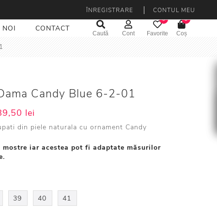
ÎNREGISTRARE
CONTUL MEU
0
0
 NOI
CONTACT
Caută
Cont
Favorite
Coș
1
i Dama Candy Blue 6-2-01
9,50 lei
upati din piele naturala cu ornament Candy
 mostre iar acestea pot fi adaptate măsurilor
e.
39
40
41