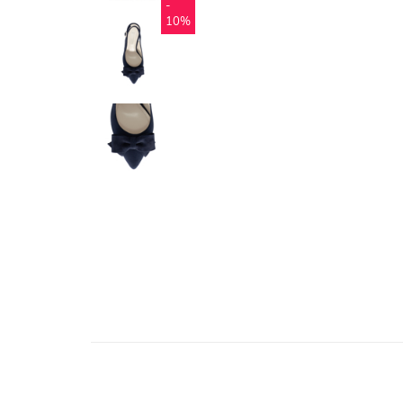
-
10%