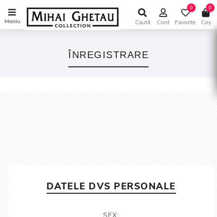
0
0
Meniu
Caută
Cont
Favorite
Coș
ÎNREGISTRARE
DATELE DVS PERSONALE
SEX: