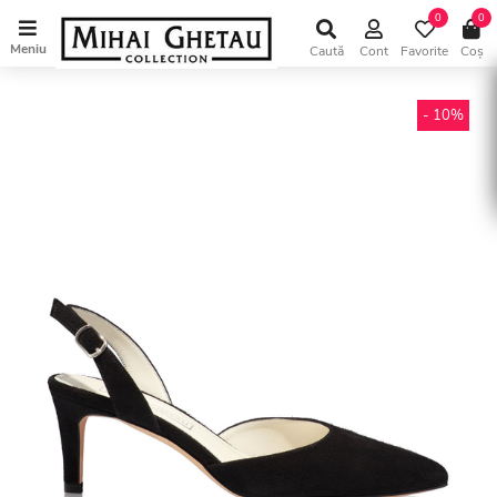
0
0
Meniu
Caută
Cont
Favorite
Coș
- 10%