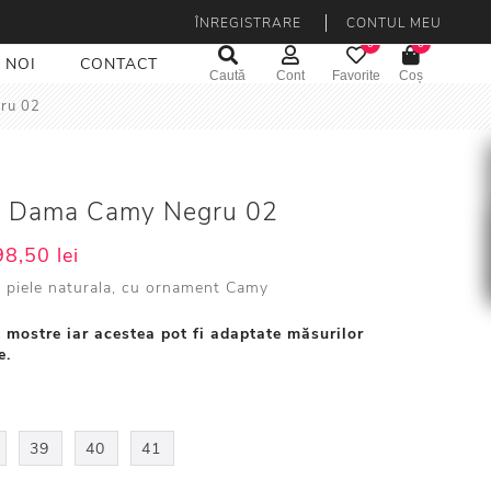
ÎNREGISTRARE
CONTUL MEU
0
0
 NOI
CONTACT
Caută
Cont
Favorite
Coș
ru 02
te Dama Camy Negru 02
8,50 lei
 piele naturala, cu ornament Camy
 mostre iar acestea pot fi adaptate măsurilor
e.
39
40
41