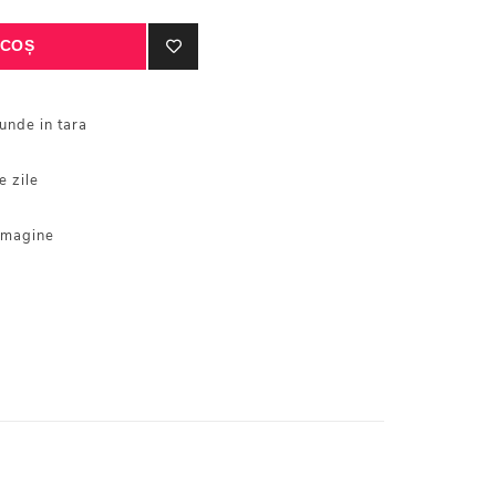
iunde in tara
e zile
 imagine