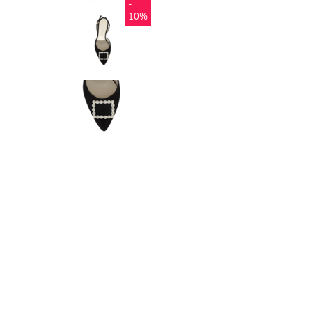
-
10%