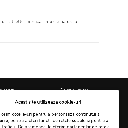
cm stiletto imbracat in piele naturala.
clienți
Contul meu
Acest site utilizeaza cookie-uri
are cookie-uri
Contul meu
identialitate
losim cookie-uri pentru a personaliza continutul si
Comenzi
rile, pentru a oferi functii de rețele sociale si pentru a
Giveaway
Coș
 traficul. De asemenea, le oferim partenerilor de retele