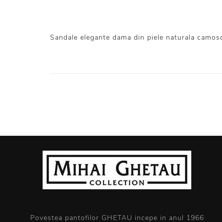
Sandale elegante dama din piele naturala camoscio
Povestea pantofilor GHETAU incepe in anul 1966