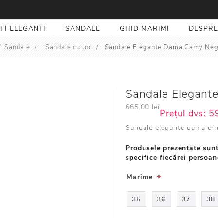
FI ELEGANTI
SANDALE
GHID MARIMI
DESPRE
/
Sandale
/
Sandale cu toc
/
Sandale Elegante Dama Camy Neg
Sandale Elegan
665,00 lei
Prețul dvs:
59
Sandale elegante dama din
Produsele prezentate sunt
specifice fiecărei persoan
*
Marime
35
36
37
38