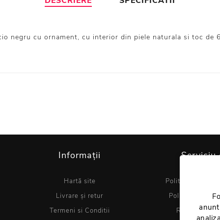
DESCRIERE
SPECIFICATII
 negru cu ornament, cu interior din piele naturala si toc de 6 
Informații
Serviciu 
Hartă site
Politica de utiliz
Livrare și retur
Politica de conf
Fo
anuntu
Termeni si Conditii
Regulament 
analiza